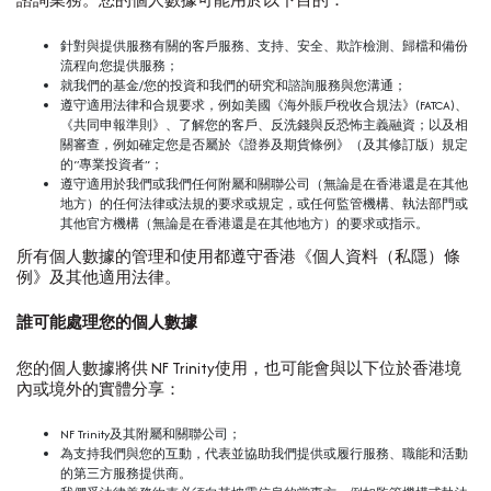
諮詢業務。您的個人數據可能用於以下目的：
針對與提供服務有關的客戶服務、支持、安全、欺詐檢測、歸檔和備份
流程向您提供服務；
就我們的基金/您的投資和我們的研究和諮詢服務與您溝通；
遵守適用法律和合規要求，例如美國《海外賬戶稅收合規法》(FATCA)、
《共同申報準則》、了解您的客戶、反洗錢與反恐怖主義融資；以及相
關審查，例如確定您是否屬於《證券及期貨條例》（及其修訂版）規定
的“專業投資者”；
遵守適用於我們或我們任何附屬和關聯公司（無論是在香港還是在其他
地方）的任何法律或法規的要求或規定，或任何監管機構、執法部門或
其他官方機構（無論是在香港還是在其他地方）的要求或指示。
所有個人數據的管理和使用都遵守香港《個人資料（私隱）條
例》及其他適用法律。
誰可能處理您的個人數據
您的個人數據將供 NF Trinity使用，也可能會與以下位於香港境
內或境外的實體分享：
NF Trinity及其附屬和關聯公司；
為支持我們與您的互動，代表並協助我們提供或履行服務、職能和活動
的第三方服務提供商。